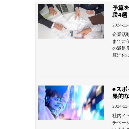
予算
段4選
2024-11
企業活
までに
の満足
算消化
eス
果的
2024-11
社内イ
チベー