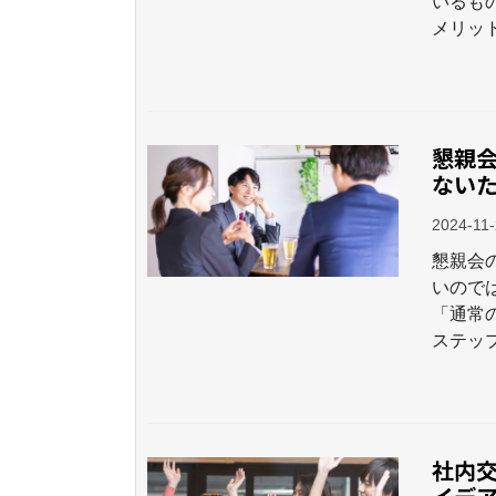
いるも
メリッ
懇親
ない
2024-11
懇親会
いので
「通常
ステッ
社内