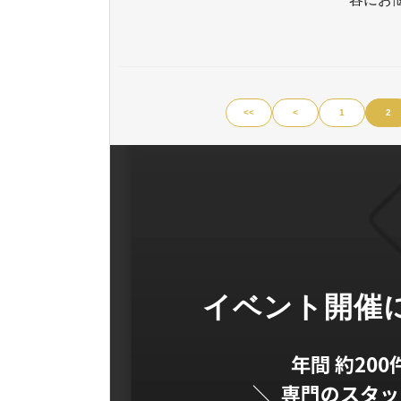
<<
<
1
2
イベント開催
年間 約20
＼ 専門のスタ