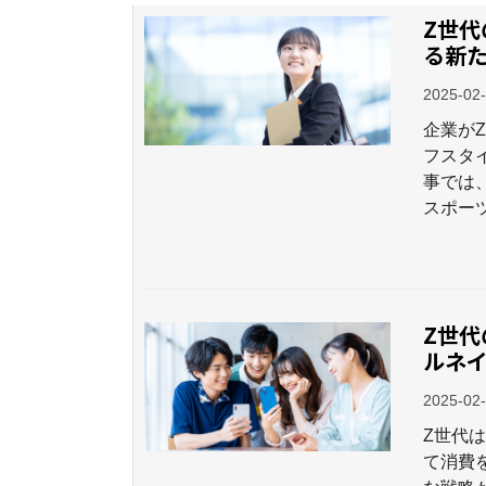
Z世代
る新
2025-02
企業が
フスタ
事では
スポー
Z世
ルネ
2025-02
Z世代
て消費