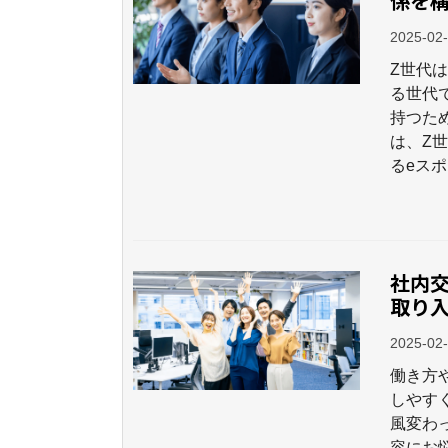
係を
2025-02
Z世代
る世代
持つた
は、Z
るeス
社内
取り
2025-02
働き方
しやす
風変わ
容にお