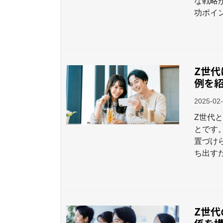
な戦略
功ポイ
Z世代
例を
2025-02
Z世代と
とです
置づけ
ち出す
Z世